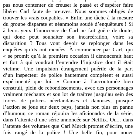
pas nous contenter de creuser le passé et d’espérer faire
libérer Carl faute de preuves. Nous sommes obligés de
trouver les vrais coupables. » Enfin une tâche à la mesure
du groupe disparate et néanmoins soudé d’enquêteurs ! Si
à leurs yeux l’innocence de Carl ne fait guère de doute,
qui donc peut souhaiter son incarcération, voire sa
disparition ? Tous vont devoir se replonger dans les
enquêtes qu’ils ont menées.
À
commencer par Carl, qui
« se promit qu’à la première occasion il dénoncerait haut
et fort à qui voudrait l’entendre l’injustice dont il était
victime. Une impulsion étrangement puérile de la part
d’un inspecteur de police hautement compétent et aussi
expérimenté que lui. » Comme à l’accoutumée bien
construit, plein de rebondissements, avec des personnages
vraiment méchants et son lot de traîtres jusqu’au sein des
forces de polices néerlandaises et danoises, puisque
l’action se joue sur deux pays, jamais non plus en panne
d’humour, ce roman réjouira les aficionados de la série,
dans l’attente d’une série annoncée sur Netflix. Ou... dans
l’attente des volumes que Carl M
ørck promet d’écrire, une
fois rangé de la police ! Une belle fin, pour nouer