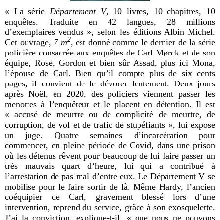
« La série
Département V
, 10 livres, 10 chapitres, 10
enquêtes. Traduite en 42 langues, 28 millions
d’exemplaires vendus », selon les éditions Albin Michel.
2
Cet ouvrage,
7 m
, est donné comme le dernier de la série
policière consacrée aux enquêtes de Carl M
ø
rck et de son
équipe, Rose, Gordon et bien sûr Assad, plus ici Mona,
l’épouse de Carl. Bien qu’il compte plus de six cents
pages, il convient de le dévorer lentement. Deux jours
après Noël, en 2020, des policiers viennent passer les
menottes à l’enquêteur et le placent en détention. Il est
« accusé de meurtre ou de complicité de meurtre, de
corruption, de vol et de trafic de stupéfiants », lui expose
un juge. Quatre semaines d’incarcération pour
commencer, en pleine période de Covid, dans une prison
où les détenus rêvent pour beaucoup de lui faire passer un
très mauvais quart d’heure, lui qui a contribué à
l’arrestation de pas mal d’entre eux. Le Département V se
mobilise pour le faire sortir de là. Même Hardy, l’ancien
coéquipier de Carl, gravement blessé lors d’une
intervention, reprend du service, grâce à son exosquelette.
J’ai la conviction, explique-t-il, « que nous ne pouvons