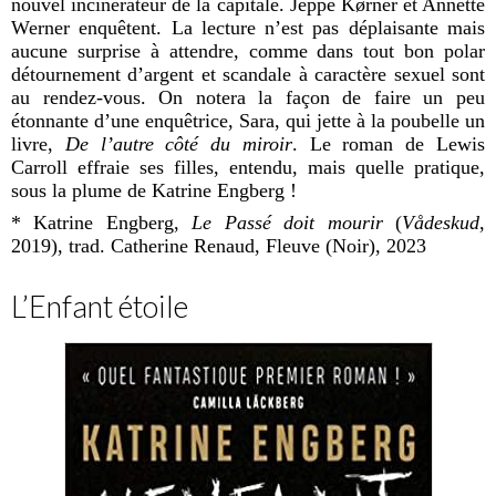
nouvel incinérateur de la capitale. Jeppe K
ø
rner et Annette
Werner enquêtent. La lecture n’est pas déplaisante mais
aucune surprise à attendre, comme dans tout bon polar
détournement d’argent et scandale à caractère sexuel sont
au rendez-vous. On notera la façon de faire un peu
étonnante d’une enquêtrice, Sara, qui jette à la poubelle un
livre,
De l’autre côté du miroir
. Le roman de Lewis
Carroll effraie ses filles, entendu, mais quelle pratique,
sous la plume de Katrine Engberg !
* Katrine Engberg,
Le Passé doit mourir
(
V
å
deskud
,
2019), trad. Catherine Renaud, Fleuve (Noir), 2023
L’Enfant étoile