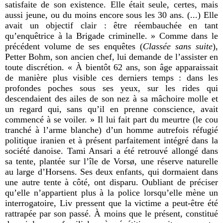
satisfaite de son existence. Elle était seule, certes, mais
aussi jeune, ou du moins encore sous les 30 ans. (...) Elle
avait un objectif clair : être réembauchée en tant
qu’enquêtrice à la Brigade criminelle. » Comme dans le
précédent volume de ses enquêtes (
Classée sans suite
),
Petter Bohm, son ancien chef, lui demande de l’assister en
toute discrétion. «
À
bientôt 62 ans, son âge apparaissait
de manière plus visible ces derniers temps : dans les
profondes poches sous ses yeux, sur les rides qui
descendaient des ailes de son nez à sa mâchoire molle et
un regard qui, sans qu’il en prenne conscience, avait
commencé à se voiler. » Il lui fait part du meurtre (le cou
tranché à l’arme blanche) d’un homme autrefois réfugié
politique iranien et à présent parfaitement intégré dans la
société danoise. Tami Ansari a été retrouvé allongé dans
sa tente, plantée sur l’île de Vors
ø, une réserve naturelle
au large d
’Horsens
. Ses deux enfants, qui dormaient dans
une autre tente à côté, ont disparu. Oubliant de préciser
qu
’elle n’appartient plus à la police lorsqu’elle mène un
interrogatoire, Liv pressent que la victime a peut-être été
rattrapée par son passé.
À
moins que le présent, constitué