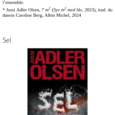
l’ensemble.
2
2
* Jussi Adler Olsen,
7 m
(
Syv m
med l
å
s
, 2023), trad. du
danois Caroline Berg, Albin Michel, 2024
Sel