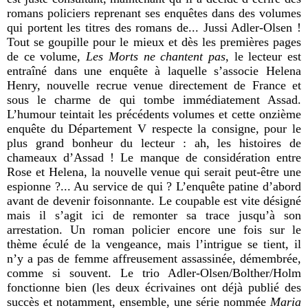
romans policiers reprenant ses enquêtes dans des volumes
qui portent les titres des romans de... Jussi Adler-Olsen !
Tout se goupille pour le mieux et dès les premières pages
de ce volume,
Les Morts ne chantent pas
, le lecteur est
entraîné dans une enquête à laquelle s’associe Helena
Henry, nouvelle recrue venue directement de France et
sous le charme de qui tombe immédiatement Assad.
L’humour teintait les précédents volumes et cette onzième
enquête du Département V respecte la consigne, pour le
plus grand bonheur du lecteur : ah, les histoires de
chameaux d’Assad ! Le manque de considération entre
Rose et Helena, la nouvelle venue qui serait peut-être une
espionne ?... Au service de qui ? L’enquête patine d’abord
avant de devenir foisonnante. Le coupable est vite désigné
mais il s’agit ici de remonter sa trace jusqu’à son
arrestation. Un roman policier encore une fois sur le
thème éculé de la vengeance, mais l’intrigue se tient, il
n’y a pas de femme affreusement assassinée, démembrée,
comme si souvent. Le trio Adler-Olsen/Bolther/Holm
fonctionne bien (les deux écrivaines ont déjà publié des
succès et notamment, ensemble, une série nommée
Maria