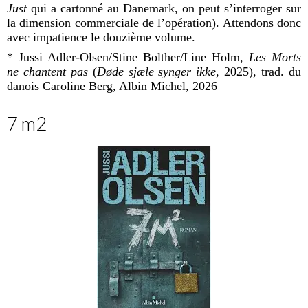
Just
qui a cartonné au Danemark, on peut s’interroger sur
la dimension commerciale de l’opération). Attendons donc
avec impatience le douzième volume.
* Jussi Adler-Olsen/Stine Bolther/Line Holm,
Les Morts
ne chantent pas
(
D
ø
de sj
æ
le synger ikke
, 2025), trad. du
danois Caroline Berg, Albin Michel, 2026
7 m2