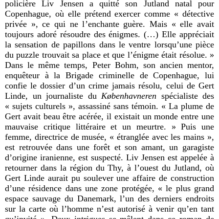
policière Liv Jensen a quitté son Jutland natal pour
Copenhague, où elle prétend exercer comme « détective
privée », ce qui ne l
’enchante guère
. Mais « elle avait
toujours adoré résoudre des énigmes. (…) Elle appréciait
la sensation de papillons dans le ventre lorsqu
’une pièce
du puzzle trouvait sa place et que l’énigme était résolue.
»
Dans le même temps, Peter Bohm, son ancien mentor,
enquêteur à la Brigade criminelle de Copenhague, lui
confie le dossier d’un crime jamais résolu, celui de Gert
Linde, un journaliste du
K
ø
benhavneren
spécialiste des
« sujets culturels », assassiné sans témoin. « La plume de
Gert avait beau être acérée, il existait un monde entre une
mauvaise critique littéraire et un meurtre. » Puis une
femme, directrice de musée, « étranglée avec les mains »,
est retrouvée dans une forêt et son amant, un garagiste
d
’origine iranienne, est suspecté
. Liv Jensen est appelée à
retourner dans la région du Thy, à l
’ouest du Jutland, où
Gert Linde aurait pu soulever une affaire de construction
d’une résidence dans une zone protégée, « le plus grand
espace sauvage du Danemark, l’un des derniers endroits
sur la carte où l’homme n’est autorisé à venir qu’en tant
qu’invité ».
Deux intrigues se mêlent dans ce roman de