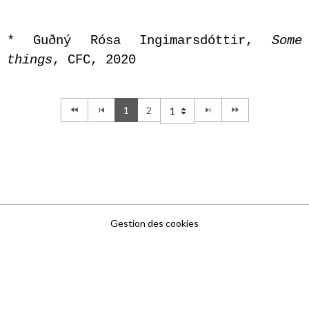
* Guðný Rósa Ingimarsdóttir,
Some
things
, CFC, 2020
1
2
Gestion des cookies