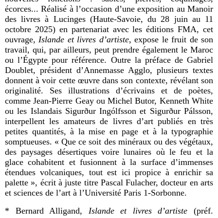
écorces... Réalisé à l
’occasion d’une exposition au Manoir
des livres à Lucinges (Haute-Savoie, du 28 juin au 11
octobre 2025) en partenariat avec les éditions FMA, c
et
ouvrage,
Islande et livres d’artiste
, expose le fruit de son
travail, qui, par ailleurs, peut prendre également le Maroc
ou l
’
É
gypte pour référence
. Outre la préface de Gabriel
Doublet, président d
’Annemasse Agglo, plusieurs textes
donnent à voir cette
œ
uvre dans son contexte, révélant son
originalité. Ses illustrations d’écrivains et de poètes,
comme Jean-Pierre Geay ou Michel Butor, Kenneth White
ou les Islandais Sigur
ð
ur Ing
ó
lfsson et Sigur
ð
ur P
á
lsson,
interpellent les amateurs de livres d’art publiés en très
petites quantités, à la mise en page et à la typographie
somptueuses. « Que ce soit des minéraux ou des végétaux,
des paysages désertiques voire lunaires où le feu et la
glace cohabitent et fusionnent à la surface d’immenses
étendues volcaniques, tout est ici propice à enrichir sa
palette », écrit à juste titre Pascal Fulacher, docteur en arts
et sciences de l’art à l’Université Paris 1-Sorbonne.
* Bernard Alligand,
Islande et livres d’artiste
(préf.