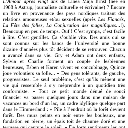
L’Amour après vingt ans
de Linea Maja Ernst (née en
1988 à Astrup, journaliste culturelle et écrivaine) ? Encore
un livre en provenance des pays nordiques traitant des
relations amoureuses et/ou sexuelles (après
Les Fiancés
,
La Fête des folles
,
La Conjuration des magnifiques
...!).
Beaucoup en peu de temps. Ouf ! C’est sympa, c’est facile
à lire. C’est gentillet.
Ç
a s’oublie vite. Des amis qui se
sont connus sur les bancs de l’université une bonne
dizaine d’années plus tôt décident de se retrouver. Chacun
a avancé dans sa vie. Gry et Adam ont deux enfants,
Sylvia et Charlie forment un couple de lesbiennes
heureuses, Esben et Karen vivent en concubinage, Quince
joue volontiers sa folle... « Des gens tolérants, de gauche,
progressistes. Le seul problème, c’est qu’ils mènent une
vie qui ressemble à s’y méprendre à un quotidien très
conformiste. » Tout ce petit monde dénué de souci
financier va passer quelques jours dans une maison de
vacances au bord d’un lac, un cadre idyllique quelque part
dans le Himmerland : « Pile à l’endroit où la forêt devient
forêt. Des murs peints en noir entre les bouleaux, une
fondation en pierre, un épais toit de chaume doré et une
terrasse qui capture le soleil. » De forts sentiments les ont